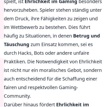
spielt, ist
Ehrlichkeit im Gaming
besonders
hervorzuheben. Spieler stehen ständig unter
dem Druck, ihre Fähigkeiten zu zeigen und
im Wettbewerb zu bestehen. Dies führt
häufig zu Situationen, in denen
Betrug und
Täuschung
zum Einsatz kommen, sei es
durch Hacks, Bots oder andere unfaire
Praktiken. Die Notwendigkeit von Ehrlichkeit
ist nicht nur ein moralisches Gebot, sondern
auch entscheidend für die Schaffung einer
fairen und respektvollen Gaming-
Community.
Darüber hinaus fördert
Ehrlichkeit im