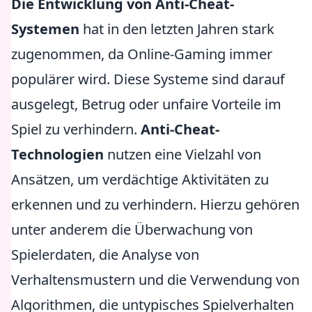
Die Entwicklung von Anti-Cheat-
Systemen
hat in den letzten Jahren stark
zugenommen, da Online-Gaming immer
populärer wird. Diese Systeme sind darauf
ausgelegt, Betrug oder unfaire Vorteile im
Spiel zu verhindern.
Anti-Cheat-
Technologien
nutzen eine Vielzahl von
Ansätzen, um verdächtige Aktivitäten zu
erkennen und zu verhindern. Hierzu gehören
unter anderem die Überwachung von
Spielerdaten, die Analyse von
Verhaltensmustern und die Verwendung von
Algorithmen, die untypisches Spielverhalten