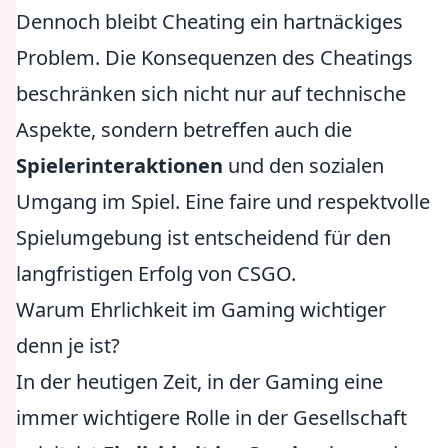
Dennoch bleibt Cheating ein hartnäckiges
Problem. Die Konsequenzen des Cheatings
beschränken sich nicht nur auf technische
Aspekte, sondern betreffen auch die
Spielerinteraktionen
und den sozialen
Umgang im Spiel. Eine faire und respektvolle
Spielumgebung ist entscheidend für den
langfristigen Erfolg von CSGO.
Warum Ehrlichkeit im Gaming wichtiger
denn je ist?
In der heutigen Zeit, in der Gaming eine
immer wichtigere Rolle in der Gesellschaft