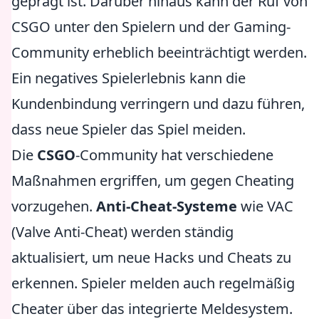
geprägt ist. Darüber hinaus kann der Ruf von
CSGO unter den Spielern und der Gaming-
Community erheblich beeinträchtigt werden.
Ein negatives Spielerlebnis kann die
Kundenbindung verringern und dazu führen,
dass neue Spieler das Spiel meiden.
Die
CSGO
-Community hat verschiedene
Maßnahmen ergriffen, um gegen Cheating
vorzugehen.
Anti-Cheat-Systeme
wie VAC
(Valve Anti-Cheat) werden ständig
aktualisiert, um neue Hacks und Cheats zu
erkennen. Spieler melden auch regelmäßig
Cheater über das integrierte Meldesystem.