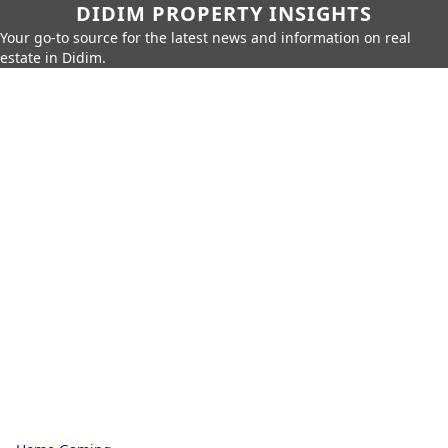
DIDIM PROPERTY INSIGHTS
Your go-to source for the latest news and information on real
estate in Didim.