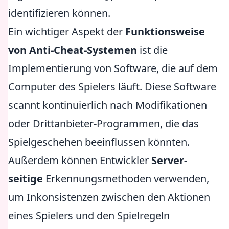
identifizieren können.
Ein wichtiger Aspekt der
Funktionsweise
von Anti-Cheat-Systemen
ist die
Implementierung von Software, die auf dem
Computer des Spielers läuft. Diese Software
scannt kontinuierlich nach Modifikationen
oder Drittanbieter-Programmen, die das
Spielgeschehen beeinflussen könnten.
Außerdem können Entwickler
Server-
seitige
Erkennungsmethoden verwenden,
um Inkonsistenzen zwischen den Aktionen
eines Spielers und den Spielregeln