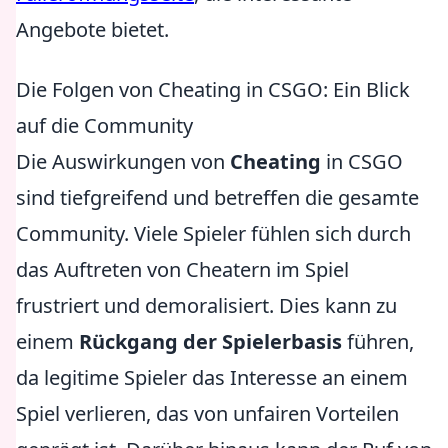
Angebote bietet.
Die Folgen von Cheating in CSGO: Ein Blick
auf die Community
Die Auswirkungen von
Cheating
in CSGO
sind tiefgreifend und betreffen die gesamte
Community. Viele Spieler fühlen sich durch
das Auftreten von Cheatern im Spiel
frustriert und demoralisiert. Dies kann zu
einem
Rückgang der Spielerbasis
führen,
da legitime Spieler das Interesse an einem
Spiel verlieren, das von unfairen Vorteilen