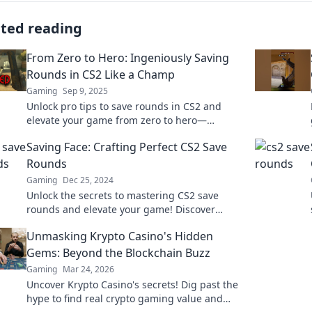
ated reading
From Zero to Hero: Ingeniously Saving
Rounds in CS2 Like a Champ
Gaming
Sep 9, 2025
Unlock pro tips to save rounds in CS2 and
elevate your game from zero to hero—
transform your skills and dominate the
Saving Face: Crafting Perfect CS2 Save
battlefield!
Rounds
Gaming
Dec 25, 2024
Unlock the secrets to mastering CS2 save
rounds and elevate your game! Discover
expert tips to save your team and make a
Unmasking Krypto Casino's Hidden
winning comeback.
Gems: Beyond the Blockchain Buzz
Gaming
Mar 24, 2026
Uncover Krypto Casino's secrets! Dig past the
hype to find real crypto gaming value and