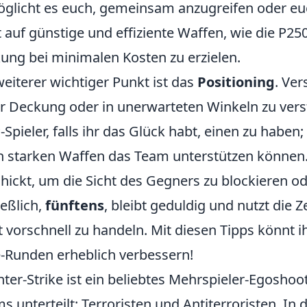
glicht es euch, gemeinsam anzugreifen oder eu
t auf günstige und effiziente Waffen, wie die P2
ung bei minimalen Kosten zu erzielen.
weiterer wichtiger Punkt ist das
Positioning
. Ver
r Deckung oder in unerwarteten Winkeln zu ver
Spieler, falls ihr das Glück habt, einen zu haben; 
n starken Waffen das Team unterstützen können
hickt, um die Sicht des Gegners zu blockieren ode
ießlich,
fünftens
, bleibt geduldig und nutzt die Z
t vorschnell zu handeln. Mit diesen Tipps könnt 
-Runden erheblich verbessern!
ter-Strike ist ein beliebtes Mehrspieler-Egoshoote
s unterteilt: Terroristen und Antiterroristen. In 