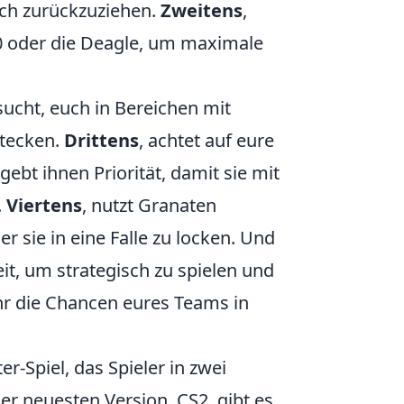
ch zurückzuziehen.
Zweitens
,
50 oder die Deagle, um maximale
sucht, euch in Bereichen mit
stecken.
Drittens
, achtet auf eure
gebt ihnen Priorität, damit sie mit
.
Viertens
, nutzt Granaten
r sie in eine Falle zu locken. Und
eit, um strategisch zu spielen und
ihr die Chancen eures Teams in
r-Spiel, das Spieler in zwei
der neuesten Version, CS2, gibt es