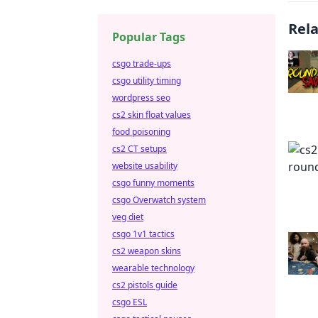
Rel
Popular Tags
csgo trade-ups
csgo utility timing
wordpress seo
cs2 skin float values
food poisoning
cs2 CT setups
website usability
csgo funny moments
csgo Overwatch system
veg diet
csgo 1v1 tactics
cs2 weapon skins
wearable technology
cs2 pistols guide
csgo ESL