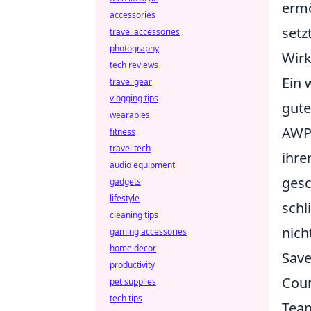
ermö
accessories
setz
travel accessories
photography
Wirk
tech reviews
Ein 
travel gear
vlogging tips
gute
wearables
AWP-
fitness
travel tech
ihre
audio equipment
gesc
gadgets
lifestyle
schl
cleaning tips
nich
gaming accessories
home decor
Save
productivity
Coun
pet supplies
tech tips
Team