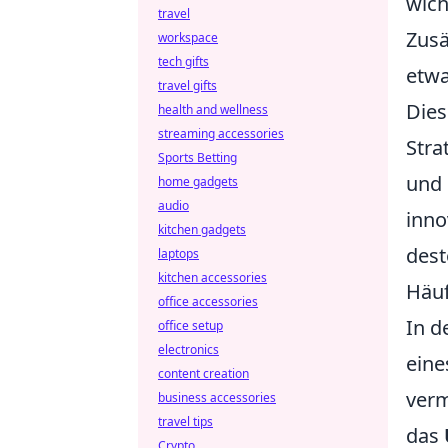
wich
travel
Zusä
workspace
tech gifts
etwa
travel gifts
Dies
health and wellness
streaming accessories
Stra
Sports Betting
und 
home gadgets
audio
inno
kitchen gadgets
dest
laptops
kitchen accessories
Häuf
office accessories
In d
office setup
electronics
eine
content creation
verm
business accessories
travel tips
das
Crypto