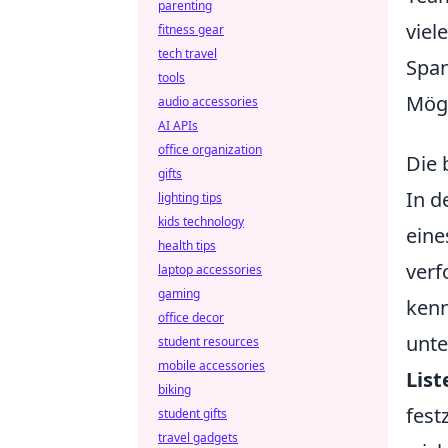
parenting
viel
fitness gear
tech travel
Span
tools
Mögl
audio accessories
AI APIs
office organization
Die 
gifts
In d
lighting tips
kids technology
eine
health tips
verf
laptop accessories
gaming
kenn
office decor
unte
student resources
mobile accessories
List
biking
fest
student gifts
travel gadgets