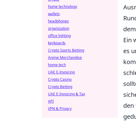
Ausr
home technology
wallets
Rund
headphones
dem 
organization
office lighting
Ein 
keyboards
es u
Crypto Sports Betting
Anime Merchandise
komm
home tech
schl
UAE E-Invoicing
Crypto Casino
soll
Crypto Betting
sich
UAE E-Invoicing & Tax
API
den 
VPN & Privacy
gedu