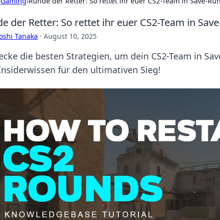
›
Gaming
›
Runde der Retter: So rettet ihr euer CS2-Team in Save-R
e der Retter: So rettet ihr euer CS2-Team in Sav
oshi Tanaka
·
August 10, 2025
ecke die besten Strategien, um dein CS2-Team in Save
Insiderwissen für den ultimativen Sieg!