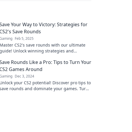
Save Your Way to Victory: Strategies for
CS2's Save Rounds
Gaming
Feb 5, 2025
Master CS2's save rounds with our ultimate
guide! Unlock winning strategies and
dominate the game while saving your way to
Save Rounds Like a Pro: Tips to Turn Your
victory!
CS2 Games Around
Gaming
Dec 3, 2024
Unlock your CS2 potential! Discover pro tips to
save rounds and dominate your games. Turn
the tide in your favor today!