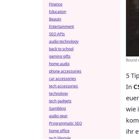
Finance
Education
Beauty
Entertainment
SEO APIs
audio technology
back to school
gaming gifts
Round o
home audio
phone accessories
5 Ti
car accessories
In
C
tech accessories
technology
euer
tech gadgets
wie 
Gambling
audio gear
komm
Programmatic SEO
ihr 
home office
tech lifestyle