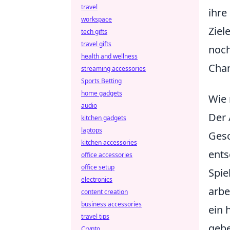
travel
ihre
workspace
Ziel
tech gifts
travel gifts
noch
health and wellness
Char
streaming accessories
Sports Betting
home gadgets
Wie 
audio
Der 
kitchen gadgets
laptops
Gesc
kitchen accessories
ent
office accessories
office setup
Spie
electronics
arbe
content creation
business accessories
ein 
travel tips
gebe
Crypto