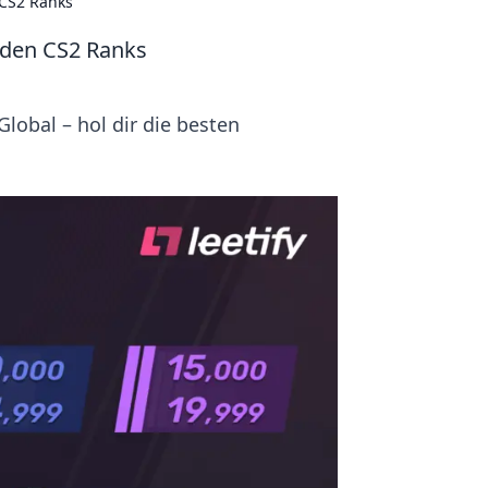
 CS2 Ranks
r den CS2 Ranks
lobal – hol dir die besten