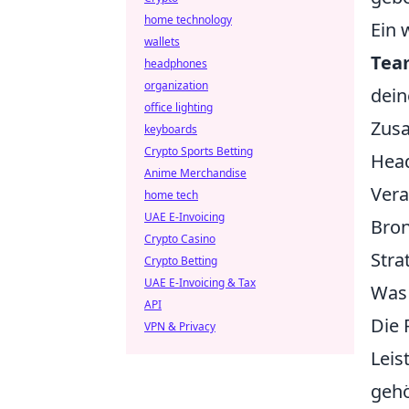
home technology
Ein 
wallets
Tea
headphones
organization
dein
office lighting
Zusa
keyboards
Crypto Sports Betting
Head
Anime Merchandise
Vera
home tech
UAE E-Invoicing
Bron
Crypto Casino
Stra
Crypto Betting
UAE E-Invoicing & Tax
Was 
API
Die 
VPN & Privacy
Leis
gehö