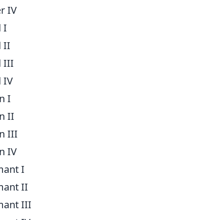
er IV
 I
 II
 III
 IV
n I
n II
n III
in IV
ant I
ant II
ant III