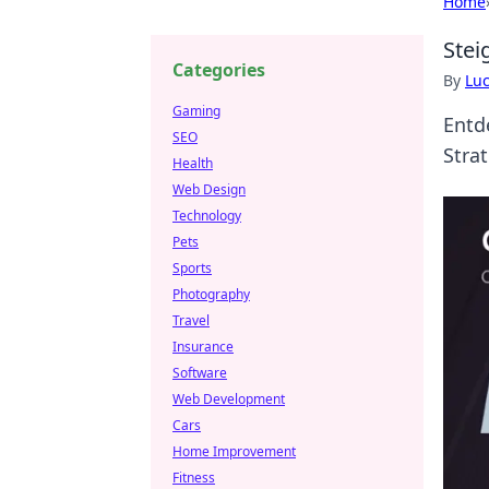
Home
Stei
Categories
By
Lu
Gaming
Entd
SEO
Stra
Health
Web Design
Technology
Pets
Sports
Photography
Travel
Insurance
Software
Web Development
Cars
Home Improvement
Fitness