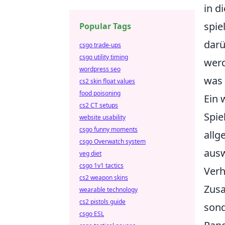
in d
spie
Popular Tags
darü
csgo trade-ups
csgo utility timing
werd
wordpress seo
was 
cs2 skin float values
food poisoning
Ein 
cs2 CT setups
Spie
website usability
csgo funny moments
allg
csgo Overwatch system
ausw
veg diet
csgo 1v1 tactics
Verh
cs2 weapon skins
Zusa
wearable technology
cs2 pistols guide
sond
csgo ESL