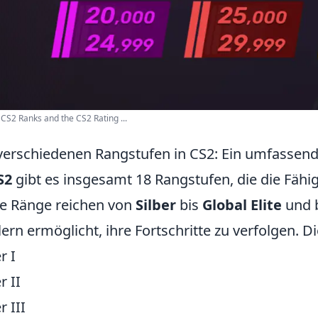
 CS2 Ranks and the CS2 Rating ...
verschiedenen Rangstufen in CS2: Ein umfassend
S2
gibt es insgesamt 18 Rangstufen, die die Fähig
e Ränge reichen von
Silber
bis
Global Elite
und b
lern ermöglicht, ihre Fortschritte zu verfolgen. Di
r I
r II
r III