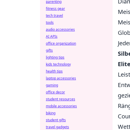
Diam
parenting
fitness gear
Meis
tech travel
Meis
tools
audio accessories
Glob
AI APIs
Jede
office organization
gifts
Silb
lighting tips
Elit
kids technology
health tips
Leis
laptop accessories
Entw
gaming
office decor
gezi
student resources
Räng
mobile accessories
biking
Coun
student gifts
Wett
travel gadgets