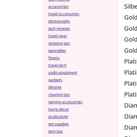
Silb
accessories
travel accessories
Gold
photography
Gold
tech reviews
travel gear
Gold
vlogging tips
Gold
wearables
fitness
Plati
travel tech
Plati
audio equipment
gadgets
Plati
lifestyle
Plat
cleaning tips
gaming accessories
Diam
home decor
Diam
productivity
pet supplies
Diam
tech tips