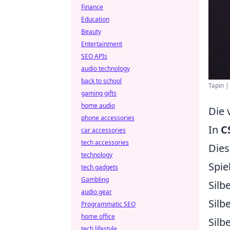
Finance
Education
Beauty
Entertainment
SEO APIs
audio technology
back to school
Tapin |
gaming gifts
home audio
Die 
phone accessories
In
C
car accessories
tech accessories
Dies
technology
Spie
tech gadgets
Gambling
Silbe
audio gear
Silbe
Programmatic SEO
home office
Silbe
tech lifestyle