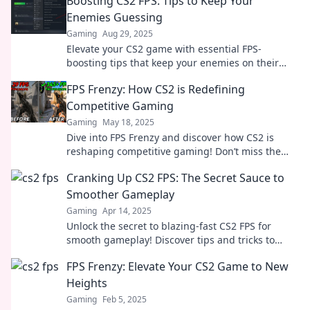
Boosting CS2 FPS: Tips to Keep Your
Enemies Guessing
Gaming
Aug 29, 2025
Elevate your CS2 game with essential FPS-
boosting tips that keep your enemies on their
toes! Unleash your full potential today!
FPS Frenzy: How CS2 is Redefining
Competitive Gaming
Gaming
May 18, 2025
Dive into FPS Frenzy and discover how CS2 is
reshaping competitive gaming! Don’t miss the
next big shift in eSports.
Cranking Up CS2 FPS: The Secret Sauce to
Smoother Gameplay
Gaming
Apr 14, 2025
Unlock the secret to blazing-fast CS2 FPS for
smooth gameplay! Discover tips and tricks to
elevate your gaming experience today!
FPS Frenzy: Elevate Your CS2 Game to New
Heights
Gaming
Feb 5, 2025